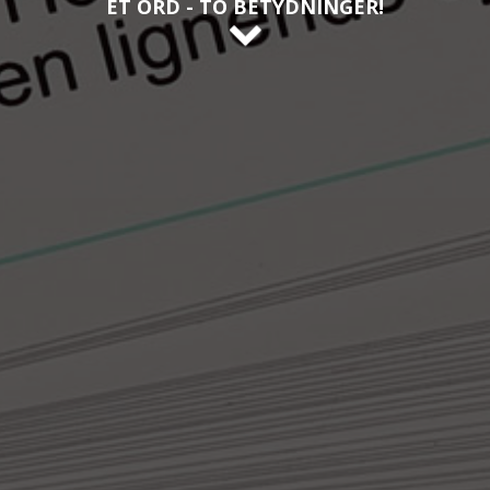
ET ORD - TO BETYDNINGER!